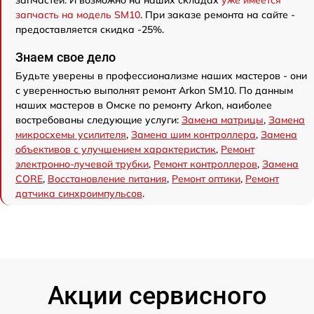
запчастей. И возможно на наших складах
уже имеется
запчасть на модель SM10
. При заказе ремонта на сайте -
предоставляется скидка -25%.
Знаем свое дело
Будьте уверены в профессионализме наших мастеров - они
с уверенностью выполнят ремонт Arkon SM10. По данным
наших мастеров в Омске по ремонту Arkon, наиболее
востребованы следующие услуги:
Замена матрицы
,
Замена
микросхемы усилителя
,
Замена шим контроллера
,
Замена
объективов с улучшением характеристик
,
Ремонт
электронно-лучевой трубки
,
Ремонт контроллеров
,
Замена
CORE
,
Восстановление питания
,
Ремонт оптики
,
Ремонт
датчика синхроимпульсов
.
Акции сервисного