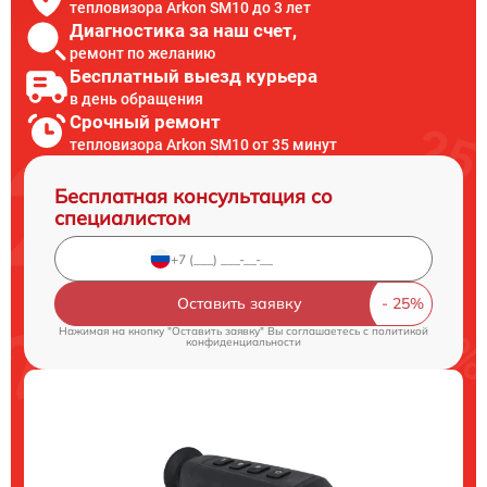
тепловизора Arkon SM10 до 3 лет
Диагностика за наш счет,
ремонт по желанию
Бесплатный выезд курьера
в день обращения
Срочный ремонт
тепловизора Arkon SM10 от 35 минут
Бесплатная консультация со
специалистом
Оставить заявку
Нажимая на кнопку "Оставить заявку" Вы соглашаетесь c
политикой
конфиденциальности