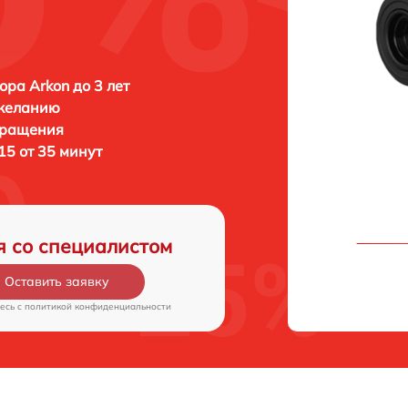
ора Arkon до 3 лет
 желанию
бращения
15 от 35 минут
я со специалистом
Оставить заявку
есь c
политикой конфиденциальности