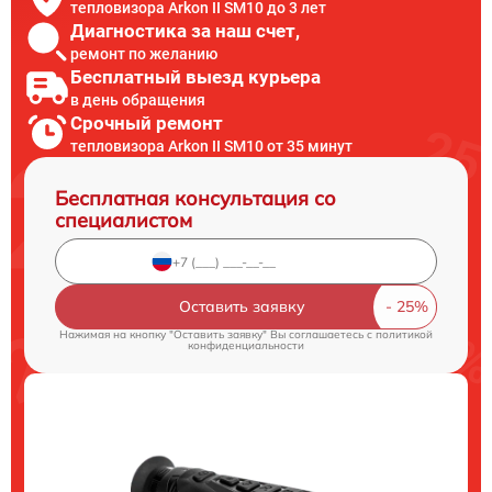
тепловизора Arkon II SM10 до 3 лет
Диагностика за наш счет,
ремонт по желанию
Бесплатный выезд курьера
в день обращения
Срочный ремонт
тепловизора Arkon II SM10 от 35 минут
Бесплатная консультация со
специалистом
Оставить заявку
Нажимая на кнопку "Оставить заявку" Вы соглашаетесь c
политикой
конфиденциальности