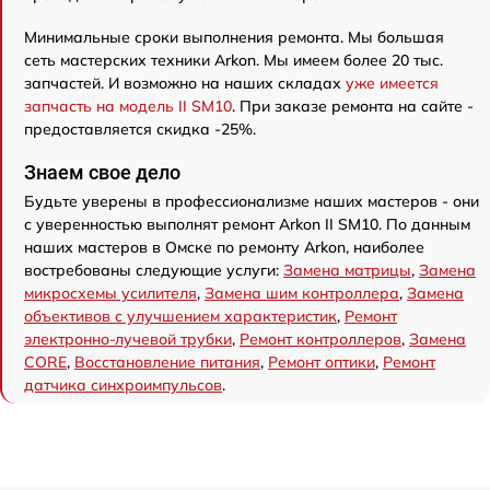
Минимальные сроки выполнения ремонта. Мы большая
сеть мастерских техники Arkon. Мы имеем более 20 тыс.
запчастей. И возможно на наших складах
уже имеется
запчасть на модель II SM10
. При заказе ремонта на сайте -
предоставляется скидка -25%.
Знаем свое дело
Будьте уверены в профессионализме наших мастеров - они
с уверенностью выполнят ремонт Arkon II SM10. По данным
наших мастеров в Омске по ремонту Arkon, наиболее
востребованы следующие услуги:
Замена матрицы
,
Замена
микросхемы усилителя
,
Замена шим контроллера
,
Замена
объективов с улучшением характеристик
,
Ремонт
электронно-лучевой трубки
,
Ремонт контроллеров
,
Замена
CORE
,
Восстановление питания
,
Ремонт оптики
,
Ремонт
датчика синхроимпульсов
.