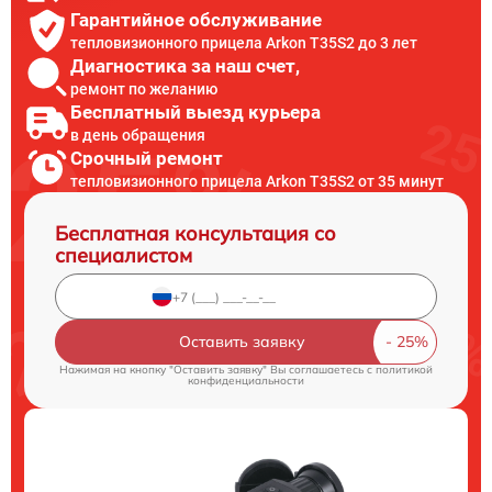
Гарантийное обслуживание
тепловизионного прицела Arkon T35S2 до 3 лет
Диагностика за наш счет,
ремонт по желанию
Бесплатный выезд курьера
в день обращения
Срочный ремонт
тепловизионного прицела Arkon T35S2 от 35 минут
Бесплатная консультация со
специалистом
Оставить заявку
Нажимая на кнопку "Оставить заявку" Вы соглашаетесь c
политикой
конфиденциальности