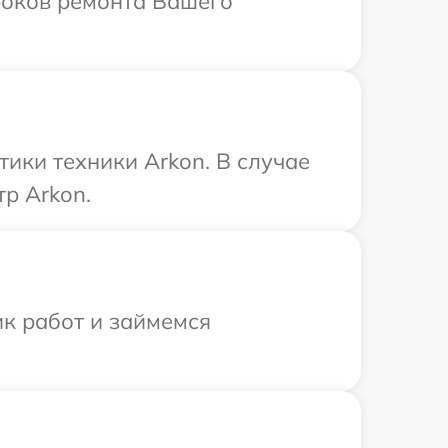
сроков ремонта Вашего
ики техники Arkon. В случае
р Arkon.
ик работ и займемся