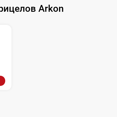
рицелов Arkon
л