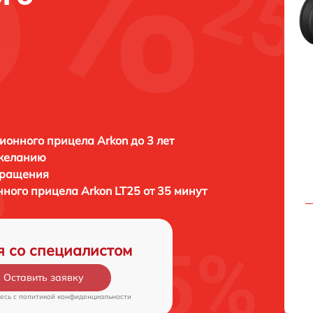
ионного прицела Arkon до 3 лет
 желанию
бращения
нного прицела
Arkon LT25 от 35 минут
я со специалистом
Оставить заявку
есь c
политикой конфиденциальности