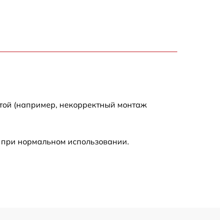
1300 р
800 р
700 р
500 р
отой (например, некорректный монтаж
630 р
 при нормальном использовании.
1200 р
1300 р
4900 р