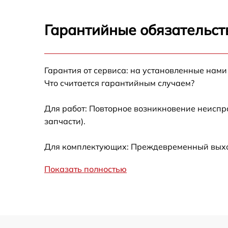
Ремонт электронно-лучевой трубки Arkon
LT25
Гарантийные обязательст
Замена шим контроллера Arkon LT25
Гарантия от сервиса: на установленные нами
Замена микросхемы усилителя Arkon LT25
Что считается гарантийным случаем?
Замена микросхемы логики Arkon LT25
Для работ: Повторное возникновение неиспр
запчасти).
Замена ключей управления Arkon LT25
Для комплектующих: Преждевременный выход 
Восстановление после попадания влаги
Arkon LT25
Показать полностью
Ремонт платы управления (восстановление)
Arkon LT25
Замена корпуса Arkon LT25