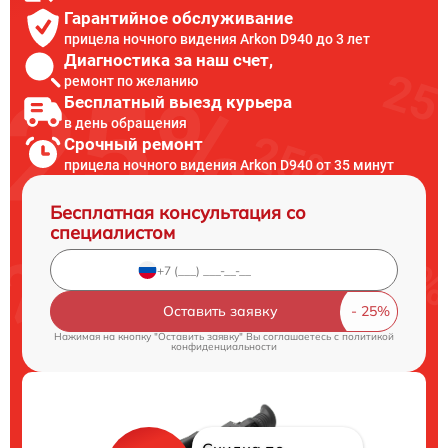
Гарантийное обслуживание
прицела ночного видения Arkon D940 до 3 лет
Диагностика за наш счет,
ремонт по желанию
Бесплатный выезд курьера
в день обращения
Срочный ремонт
прицела ночного видения Arkon D940 от 35 минут
Бесплатная консультация со
специалистом
Оставить заявку
Нажимая на кнопку "Оставить заявку" Вы соглашаетесь c
политикой
конфиденциальности