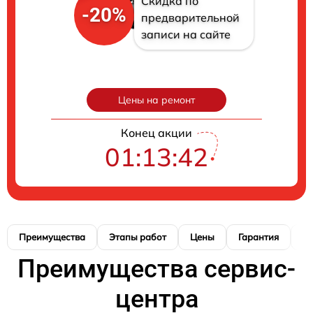
Скидка по
-20%
предварительной
записи на сайте
Цены на ремонт
Конец акции
01:13:40
Преимущества
Этапы работ
Цены
Гарантия
М
Преимущества сервис-
центра