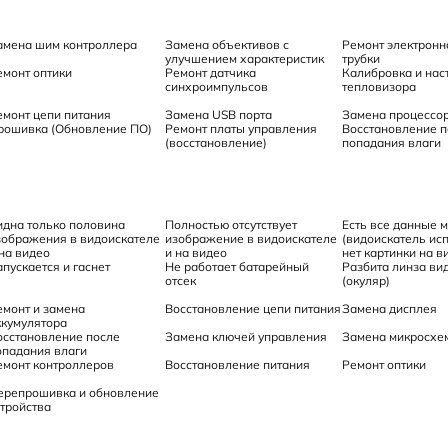
амена шим контроллера
Замена объективов с
Ремонт электронн
улучшением характеристик
трубки
емонт оптики
Ремонт датчика
Калибровка и нас
синхроимпульсов
тепловизора
емонт цепи питания
Замена USB порта
Замена процессо
рошивка (Обновление ПО)
Ремонт платы управления
Восстановление п
(восстановление)
попадания влаги
идна только половина
Полностью отсутствует
Есть все данные 
зображения в видоискателе
изображение в видоискателе
(видоискатель исп
 на видео
и на видео
нет картинки на в
апускается и гаснет
Не работает батарейный
Разбита линза ви
отсек
(окуляр)
емонт и замена
Восстановление цепи питания
Замена дисплея
ккумулятора
осстановление после
Замена ключей управления
Замена микросхе
опадания влаги
емонт контроллеров
Восстановление питания
Ремонт оптики
ерепрошивка и обновление
стройства