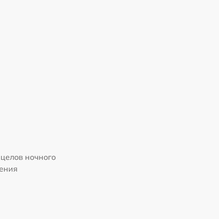
целов ночного
ения