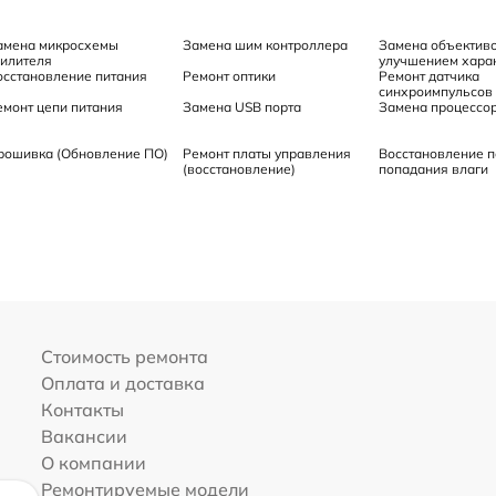
амена микросхемы
Замена шим контроллера
Замена объективо
силителя
улучшением харак
осстановление питания
Ремонт оптики
Ремонт датчика
синхроимпульсов
емонт цепи питания
Замена USB порта
Замена процессо
рошивка (Обновление ПО)
Ремонт платы управления
Восстановление п
(восстановление)
попадания влаги
Стоимость ремонта
Оплата и доставка
Контакты
Вакансии
О компании
Ремонтируемые модели