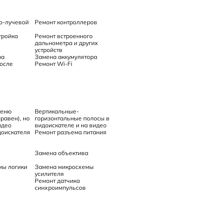
о-лучевой
Ремонт контроллеров
тройка
Ремонт встроенного
дальнометра и других
устройств
ра
Замена аккумулятора
осле
Ремонт Wi-Fi
меню
Вертикальные-
равен), но
горизонтальные полосы в
идео
видоискателе и на видео
доискателя
Ремонт разъема питания
Замена объектива
мы логики
Замена микросхемы
усилителя
Ремонт датчика
синхроимпульсов